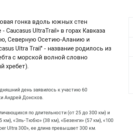
говая гонка вдоль южных стен
- Caucasus UltraTrail» в горах Кавказа
ию, Северную Осетию-Аланию и
asus Ultra Trail" - название родилось из
ебта с морской волной словно
й хребет).
одняшний день заявилось к участию 60
ки Андрей Донсков.
личающихся по длительности (от 25 до 300 км) и
км), «Эль-Тюбю» (38 км), «Безенги» (57 км), «100
per Ultra 300», ее длина превышает 300 км.