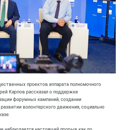
щественных проектов аппарата полномочного
рей Карпов рассказал о поддержке
изации форумных кампаний, создании
развитии волонтерского движения, социально
азе.
оне наблюдается настоящий прорыв как по