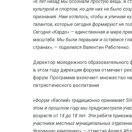
«8 лет назад мы осознали простую вещь: в 
культурой и спортом, но для них не было со
признания. Нам хотелось, чтобы и уличная к
талантов, которые сегодня формируют не тол
Сегодня «Кардо» — единственная в мире прем
масштаба. Мы были первыми и остаёмся гла
странах»,
— поделился Валентин Работенко.
Директор молодежного образовательного ф
в этом году дирекция форума отмечает ре
форум. Программа включает множество на
патриотического воспитания.
«Форум «Каспий» традиционно принимает 500 у
этом и прошлом году мы предусмотрели уча
возрасте от 14 до 18 лет. Эти ребята приез
участники местных муниципальных отделени
форумную кампанию»
, – отметил Ахмед Аб